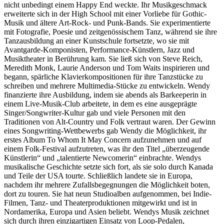
nicht unbedingt einem Happy End weckte. Ihr Musikgeschmack
erweiterte sich in der High School mit einer Vorliebe für Gothic-
Musik und ältere Art-Rock- und Punk-Bands. Sie experimentierte
mit Fotografie, Poesie und zeitgenössischem Tanz, während sie ihre
Tanzausbildung an einer Kunstschule fortsetzte, wo sie mit
Avantgarde-Komponisten, Performance-Künstlern, Jazz und
Musiktheater in Berührung kam. Sie ließ sich von Steve Reich,
Meredith Monk, Laurie Anderson und Tom Waits inspirieren und
begann, spärliche Klavierkompositionen für ihre Tanzstücke zu
schreiben und mehrere Multimedia-Stücke zu entwickeln. Wendy
finanzierte ihre Ausbildung, indem sie abends als Barkeeperin in
einem Live-Musik-Club arbeitete, in dem es eine ausgeprägte
Singer/Songwriter-Kultur gab und viele Personen mit den
Traditionen von Alt-Country und Folk vertraut waren. Der Gewinn
eines Songwriting-Wettbewerbs gab Wendy die Möglichkeit, ihr
erstes Album To Whom It May Concern aufzunehmen und auf
einem Folk-Festival aufzutreten, was ihr den Titel „überzeugende
Künstlerin“ und „talentierte Newcomerin“ einbrachte. Wendys
musikalische Geschichte setzte sich fort, als sie solo durch Kanada
und Teile der USA tourte. Schließlich landete sie in Europa,
nachdem ihr mehrere Zufallsbegegnungen die Möglichkeit boten,
dort zu touren. Sie hat neun Studioalben aufgenommen, bei Indie-
Filmen, Tanz- und Theaterproduktionen mitgewirkt und ist in
Nordamerika, Europa und Asien beliebt. Wendys Musik zeichnet
sich durch ihren einzigartigen Einsatz von Loop-Pedalen,