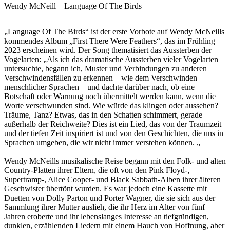
Wendy McNeill – Language Of The Birds
„Language Of The Birds“ ist der erste Vorbote auf Wendy McNeills
kommendes Album „First There Were Feathers“, das im Frühling
2023 erscheinen wird. Der Song thematisiert das Aussterben der
Vogelarten: „Als ich das dramatische Aussterben vieler Vogelarten
untersuchte, begann ich, Muster und Verbindungen zu anderen
Verschwindensfällen zu erkennen – wie dem Verschwinden
menschlicher Sprachen – und dachte darüber nach, ob eine
Botschaft oder Warnung noch übermittelt werden kann, wenn die
Worte verschwunden sind. Wie würde das klingen oder aussehen?
Träume, Tanz? Etwas, das in den Schatten schimmert, gerade
außerhalb der Reichweite? Dies ist ein Lied, das von der Traumzeit
und der tiefen Zeit inspiriert ist und von den Geschichten, die uns in
Sprachen umgeben, die wir nicht immer verstehen können. „
Wendy McNeills musikalische Reise begann mit den Folk- und alten
Country-Platten ihrer Eltern, die oft von den Pink Floyd-,
Supertramp-, Alice Cooper- und Black Sabbath-Alben ihrer älteren
Geschwister übertönt wurden. Es war jedoch eine Kassette mit
Duetten von Dolly Parton und Porter Wagner, die sie sich aus der
Sammlung ihrer Mutter auslieh, die ihr Herz im Alter von fünf
Jahren eroberte und ihr lebenslanges Interesse an tiefgründigen,
dunklen, erzählenden Liedern mit einem Hauch von Hoffnung, aber