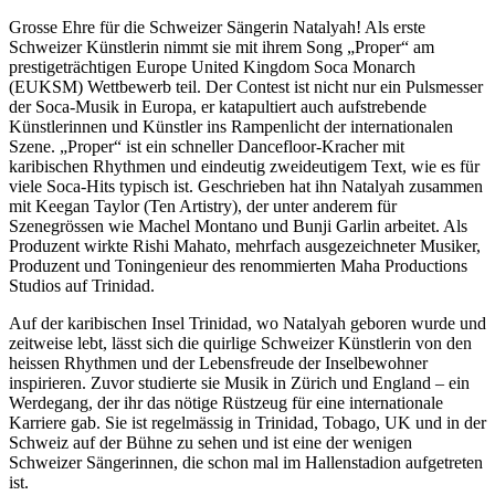
Grosse Ehre für die Schweizer Sängerin Natalyah! Als erste
Schweizer Künstlerin nimmt sie mit ihrem Song „Proper“ am
prestigeträchtigen Europe United Kingdom Soca Monarch
(EUKSM) Wettbewerb teil. Der Contest ist nicht nur ein Pulsmesser
der Soca-Musik in Europa, er katapultiert auch aufstrebende
Künstlerinnen und Künstler ins Rampenlicht der internationalen
Szene. „Proper“ ist ein schneller Dancefloor-Kracher mit
karibischen Rhythmen und eindeutig zweideutigem Text, wie es für
viele Soca-Hits typisch ist. Geschrieben hat ihn Natalyah zusammen
mit Keegan Taylor (Ten Artistry), der unter anderem für
Szenegrössen wie Machel Montano und Bunji Garlin arbeitet. Als
Produzent wirkte Rishi Mahato, mehrfach ausgezeichneter Musiker,
Produzent und Toningenieur des renommierten Maha Productions
Studios auf Trinidad.
Auf der karibischen Insel Trinidad, wo Natalyah geboren wurde und
zeitweise lebt, lässt sich die quirlige Schweizer Künstlerin von den
heissen Rhythmen und der Lebensfreude der Inselbewohner
inspirieren. Zuvor studierte sie Musik in Zürich und England – ein
Werdegang, der ihr das nötige Rüstzeug für eine internationale
Karriere gab. Sie ist regelmässig in Trinidad, Tobago, UK und in der
Schweiz auf der Bühne zu sehen und ist eine der wenigen
Schweizer Sängerinnen, die schon mal im Hallenstadion aufgetreten
ist.