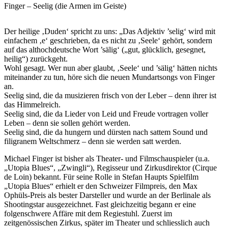
Finger – Seelig (die Armen im Geiste)
Der heilige ‚Duden‘ spricht zu uns: „Das Adjektiv ’selig‘ wird mit
einfachem ‚e‘ geschrieben, da es nicht zu ‚Seele‘ gehört, sondern
auf das althochdeutsche Wort ’sälig‘ („gut, glücklich, gesegnet,
heilig“) zurückgeht.
Wohl gesagt. Wer nun aber glaubt, ‚Seele‘ und ’sälig‘ hätten nichts
miteinander zu tun, höre sich die neuen Mundartsongs von Finger
an.
Seelig sind, die da musizieren frisch von der Leber – denn ihrer ist
das Himmelreich.
Seelig sind, die da Lieder von Leid und Freude vortragen voller
Leben – denn sie sollen gehört werden.
Seelig sind, die da hungern und dürsten nach sattem Sound und
filigranem Weltschmerz – denn sie werden satt werden.
Michael Finger ist bisher als Theater- und Filmschauspieler (u.a.
„Utopia Blues“, „Zwingli“), Regisseur und Zirkusdirektor (Cirque
de Loin) bekannt. Für seine Rolle in Stefan Haupts Spielfilm
„Utopia Blues“ erhielt er den Schweizer Filmpreis, den Max
Ophüls-Preis als bester Darsteller und wurde an der Berlinale als
Shootingstar ausgezeichnet. Fast gleichzeitig begann er eine
folgenschwere Affäre mit dem Regiestuhl. Zuerst im
zeitgenössischen Zirkus, später im Theater und schliesslich auch