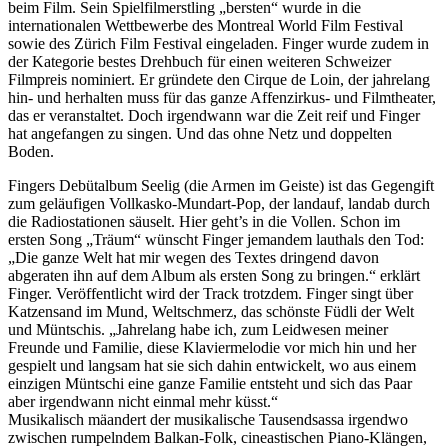
beim Film. Sein Spielfilmerstling „bersten“ wurde in die
internationalen Wettbewerbe des Montreal World Film Festival
sowie des Zürich Film Festival eingeladen. Finger wurde zudem in
der Kategorie bestes Drehbuch für einen weiteren Schweizer
Filmpreis nominiert. Er gründete den Cirque de Loin, der jahrelang
hin- und herhalten muss für das ganze Affenzirkus- und Filmtheater,
das er veranstaltet. Doch irgendwann war die Zeit reif und Finger
hat angefangen zu singen. Und das ohne Netz und doppelten
Boden.
Fingers Debütalbum Seelig (die Armen im Geiste) ist das Gegengift
zum geläufigen Vollkasko-Mundart-Pop, der landauf, landab durch
die Radiostationen säuselt. Hier geht’s in die Vollen. Schon im
ersten Song „Träum“ wünscht Finger jemandem lauthals den Tod:
„Die ganze Welt hat mir wegen des Textes dringend davon
abgeraten ihn auf dem Album als ersten Song zu bringen.“ erklärt
Finger. Veröffentlicht wird der Track trotzdem. Finger singt über
Katzensand im Mund, Weltschmerz, das schönste Füdli der Welt
und Müntschis. „Jahrelang habe ich, zum Leidwesen meiner
Freunde und Familie, diese Klaviermelodie vor mich hin und her
gespielt und langsam hat sie sich dahin entwickelt, wo aus einem
einzigen Müntschi eine ganze Familie entsteht und sich das Paar
aber irgendwann nicht einmal mehr küsst.“
Musikalisch mäandert der musikalische Tausendsassa irgendwo
zwischen rumpelndem Balkan-Folk, cineastischen Piano-Klängen,